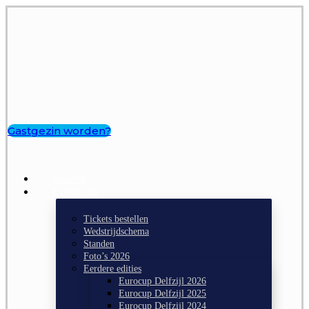
Gastgezin worden?
Home
Eurocup
Tickets bestellen
Wedstrijdschema
Standen
Foto’s 2026
Eerdere edities
Eurocup Delfzijl 2026
Eurocup Delfzijl 2025
Eurocup Delfzijl 2024