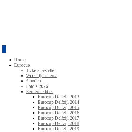
Home
Eurocup
Tickets bestellen
Wedstrijdschema
Standen
Foto’s 2026
Eerdere edities
Eurocup Delfzijl 2013
Eurocup Delfzijl 2014
Eurocup Delfzijl 2015
Eurocup Delfzijl 2016
Eurocup Delfzijl 2017
Eurocup Delfzijl 2018
Eurocup Delfzijl 2019