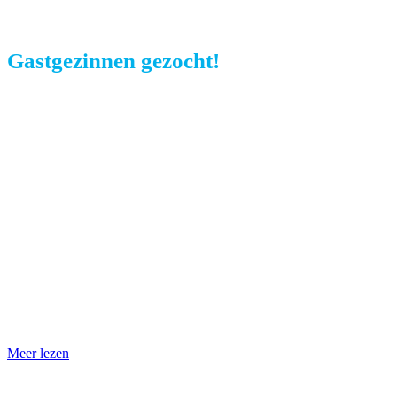
Gastgezinnen gezocht!
De nieuwe Frenkie of
Yamal bij jullie over de
vloer?
Naast drie dagen extra gezelligheid in huis krijg je
een unieke inkijk in het leven van een profvoetballer
in pre.
Meer lezen