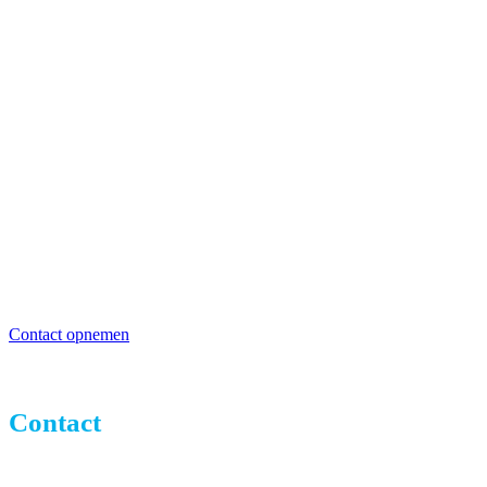
VRAGEN? WIJ HELPEN JE
GRAAG!
Indien je vragen hebt over ons toernooi, je aan wil
melden als vrijwilliger of om een andere reden
contact met ons wilt opnemen, kun je dit doen
middels de contact pagina.
Contact opnemen
Contact