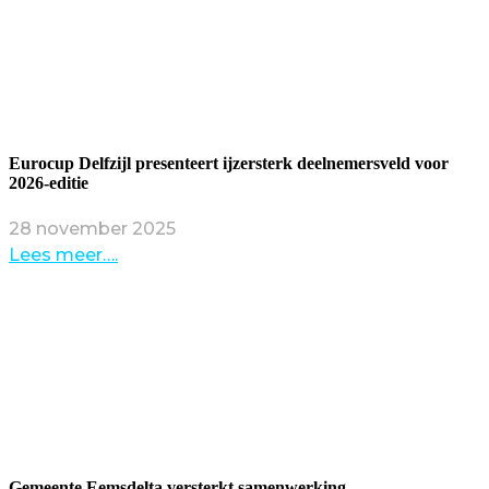
Eurocup Delfzijl presenteert ijzersterk deelnemersveld voor
2026-editie
28 november 2025
Lees meer….
Gemeente Eemsdelta versterkt samenwerking