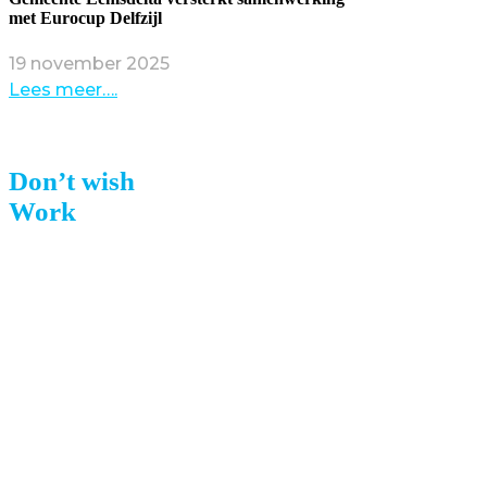
met Eurocup Delfzijl
19 november 2025
Lees meer….
Don’t wish
for it,
Work
for it